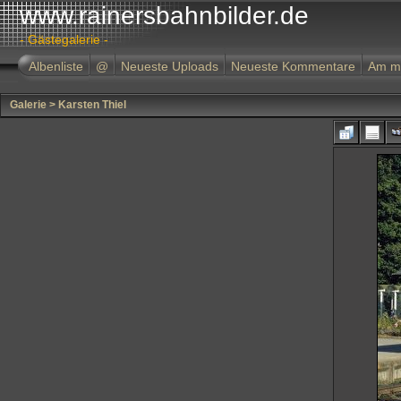
www.rainersbahnbilder.de
- Gästegalerie -
Albenliste
@
Neueste Uploads
Neueste Kommentare
Am m
Galerie
>
Karsten Thiel